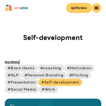
คุยกับแอม
Self-development
หมวดหมู่
#
Brain Hacks
#
coaching
#
Motivation
#
NLP
#
Personal Branding
#
Pitching
#
Presentation
#
Self-development
#
Social Media
#
Work