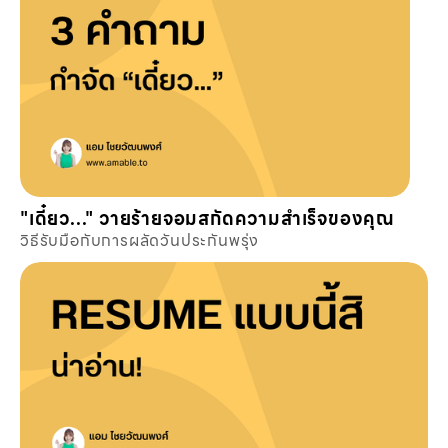
"เดี๋ยว..." วายร้ายจอมสกัดความสำเร็จของคุณ
วิธีรับมือกับการผลัดวันประกันพรุ่ง