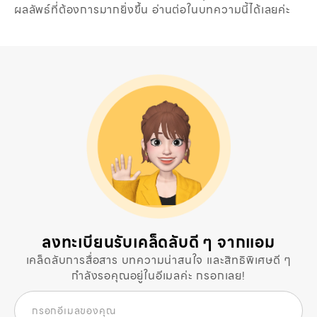
ผลลัพธ์ที่ต้องการมากยิ่งขึ้น อ่านต่อในบทความนี้ได้เลยค่ะ
ลงทะเบียนรับเคล็ดลับดี ๆ จากแอม
เคล็ดลับการสื่อสาร บทความน่าสนใจ และสิทธิพิเศษดี ๆ
กำลังรอคุณอยู่ในอีเมลค่ะ กรอกเลย!