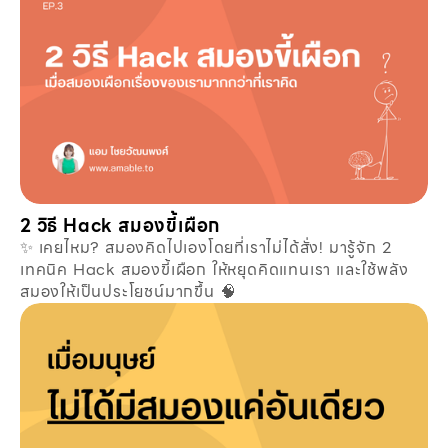
2 วิธี Hack สมองขี้เผือก
✨ เคยไหม? สมองคิดไปเองโดยที่เราไม่ได้สั่ง! มารู้จัก 2
เทคนิค Hack สมองขี้เผือก ให้หยุดคิดแทนเรา และใช้พลัง
สมองให้เป็นประโยชน์มากขึ้น 🧠